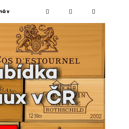
Hledat
Přihlášení
Nákupní
ná vinařství
Tipy
košík