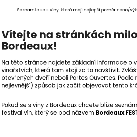
v
Seznamte se s víny, která mají nejlepší poměr cena/v
n
í
Vítejte na stránkách milo
k
Bordeaux!
ů
v
Na této stránce najdete základní informace o v
í
vinařstvích, která tam stojí za to navštívit. Zvl
otevřených dveří neboli Portes Ouvertes. Podle 
n
nejlevnější) způsob jak začít objevovat tento kr
a
z
Pokud se s víny z Bordeaux chcete blíže seznámit
festival vín, který se pod názvem
Bordeaux FES
B
o