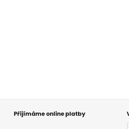
r
d
e
a
u
x
!
Přijímáme online platby