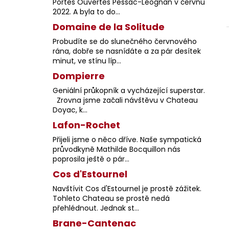
Portes Ouvertes Pessac-Léognan v červnu
2022. A byla to do...
Domaine de la Solitude
Probudíte se do slunečného červnového
rána, dobře se nasnídáte a za pár desítek
minut, ve stínu líp...
Dompierre
Geniální průkopník a vycházející superstar.
Zrovna jsme začali návštěvu v Chateau
Doyac, k...
Lafon-Rochet
Přijeli jsme o něco dříve. Naše sympatická
průvodkyně Mathilde Bocquillon nás
poprosila ještě o pár...
Cos d'Estournel
Navštívit Cos d'Estournel je prostě zážitek.
Tohleto Chateau se prostě nedá
přehlédnout. Jednak st...
Brane-Cantenac