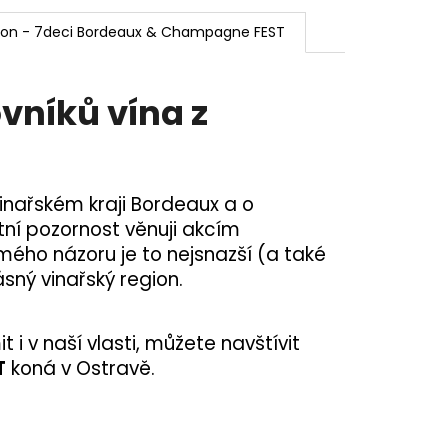
ýkon - 7deci Bordeaux & Champagne FEST
vníků vína z
inařském kraji Bordeaux a o
áštní pozornost věnuji akcím
mého názoru je to nejsnazší (a také
ásný vinařský region.
 i v naší vlasti, můžete navštívit
T
koná v Ostravě.