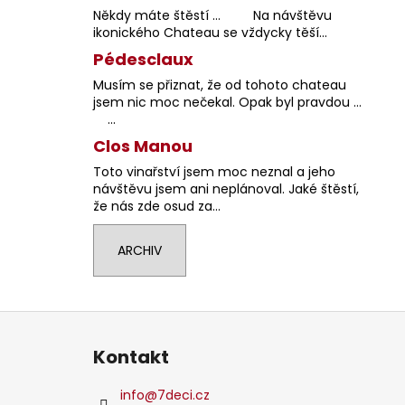
Někdy máte štěstí … Na návštěvu
ikonického Chateau se vždycky těší...
Pédesclaux
Musím se přiznat, že od tohoto chateau
jsem nic moc nečekal. Opak byl pravdou …
...
Clos Manou
Toto vinařství jsem moc neznal a jeho
návštěvu jsem ani neplánoval. Jaké štěstí,
že nás zde osud za...
ARCHIV
Z
á
Kontakt
p
a
info
@
7deci.cz