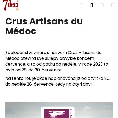
K
Přejít
Hledat
Náku
M
Přihlášen
na
o
obsah
Zpět
Zpět
košík
š
Crus Artisans du
í
C
Médoc
k
o
p
o
Společenství vinařů s názvem Crus Artisans du
t
Médoc otevírá své sklepy obvykle koncem
ř
července, a to od pátku do neděle. V roce 2023 to
e
bylo od 28. do 30. července.
b
Na tento rok je akce naplánována již od čtvrtka 25.
u
do neděle 28. července, tedy na čtyři dny!
j
e
t
e
n