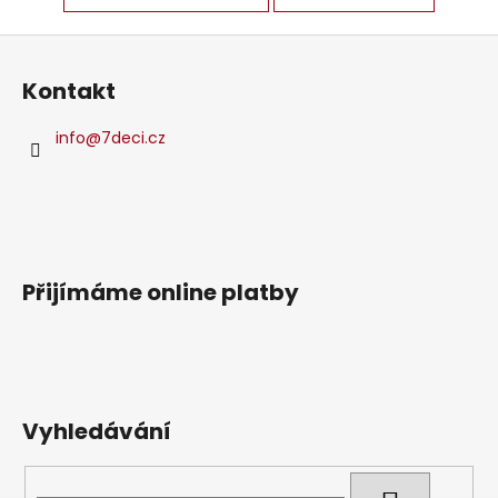
Z
á
Kontakt
p
a
info
@
7deci.cz
t
í
Přijímáme online platby
Vyhledávání